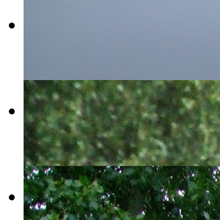
harecastle-
boggie
tour-2009-
001
tour-2009-