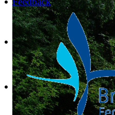
Feedback
tour-2009-
022
tour-2009-
023
tour-2009-
024