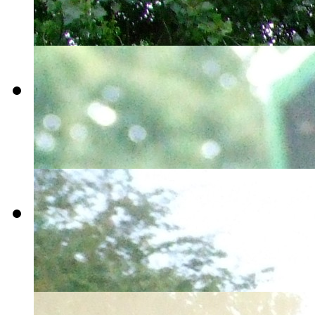
002
tour-2009-
003
tour-2009-
011